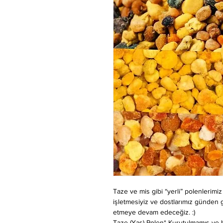
Taze ve mis gibi “yerli” polenlerimi
işletmesiyiz ve dostlarımız günden 
etmeye devam edeceğiz. :)
Taze (Yaş) Polen* Kurutulmamış ve h