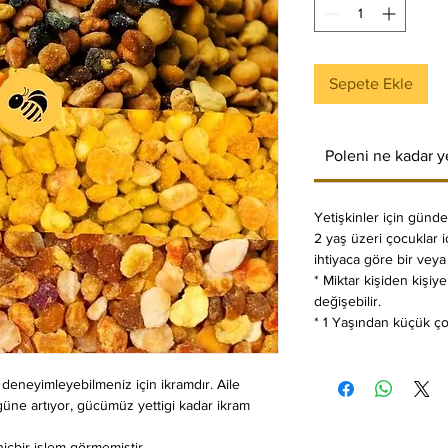
Sepete Ekle
Poleni ne kadar 
Yetişkinler için günde 
2 yaş üzeri çocuklar i
ihtiyaca göre bir veya 
* Miktar kişiden kişiy
değişebilir.
* 1 Yaşından küçük ço
z deneyimleyebilmeniz için ikramdır. Aile
güne artıyor, gücümüz yettigi kadar ikram
içbir işlem görmemiştir.