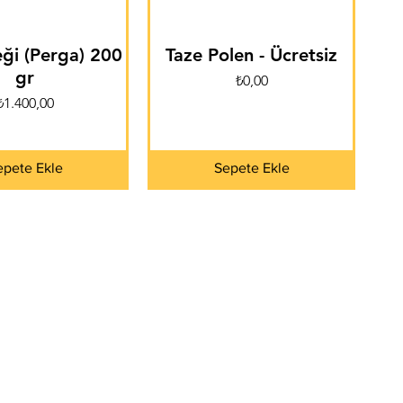
ği (Perga) 200
Taze Polen - Ücretsiz
gr
Fiyat
₺0,00
Fiyat
₺1.400,00
epete Ekle
Sepete Ekle