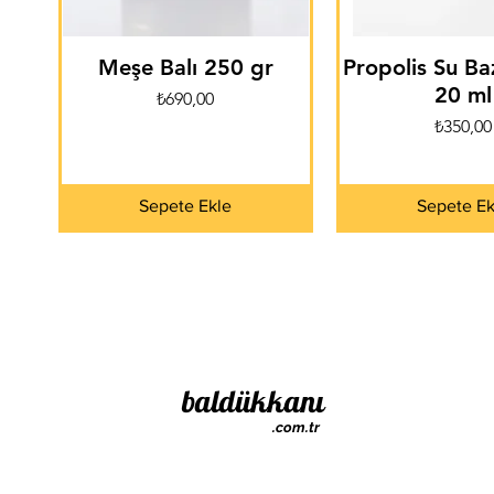
Meşe Balı 250 gr
Propolis Su Ba
20 ml
Fiyat
₺690,00
Fiyat
₺350,00
Sepete Ekle
Sepete Ek
baldükkanı
.com.tr