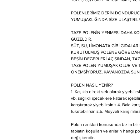
POLENLERİMİZ DERİN DONDURUCU
YUMUŞAKLIĞINDA SİZE ULAŞTIRIL
TAZE POLENİN YENMESİ DAHA KO
GÜZELDİR.
SÜT, SU, LİMONATA GİBİ GIDALAR
KURUTULMUŞ POLENE GÖRE DAH
BESİN DEĞERLERİ AÇISINDAN, T
TAZE POLEN YUMUŞAK OLUR VE T
ÖNEMSİYORUZ, KAVANOZDA SUN
POLEN NASIL YENİR?
1. Kaşıkla direkt sek olarak yiyebili
vb. sağlıklı içeceklere katarak içebil
karıştırarak yiyebilirsiniz.4. Bala ka
tüketebilirsiniz.5. Meyveli karışımlara,
Polen renkleri konusunda bizim bir
tabiatın koşulları ve arıların hangi p
değişkendir.