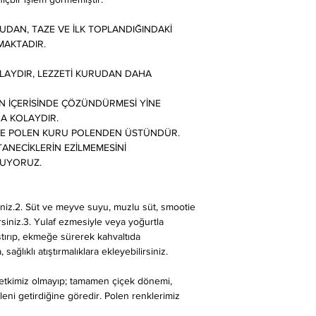
DAN, TAZE VE İLK TOPLANDIĞINDAKİ
MAKTADIR.
LAYDIR, LEZZETİ KURUDAN DAHA
IN İÇERİSİNDE ÇÖZÜNDÜRMESİ YİNE
A KOLAYDIR.
AZE POLEN KURU POLENDEN ÜSTÜNDÜR.
ANECİKLERİN EZİLMEMESİNİ
UYORUZ.
rsiniz.2. Süt ve meyve suyu, muzlu süt, smootie
irsiniz.3. Yulaf ezmesiyle veya yoğurtla
rıştırıp, ekmeğe sürerek kahvaltıda
 sağlıklı atıştırmalıklara ekleyebilirsiniz.
 etkimiz olmayıp; tamamen çiçek dönemi,
oleni getirdiğine göredir. Polen renklerimiz