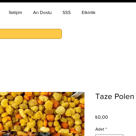
İletişim
Arı Dostu
SSS
Etkinlik
Taze Polen 
Fiyat
₺0,00
Adet
*