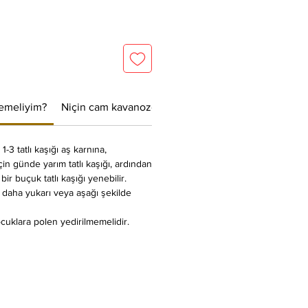
yemeliyim?
Niçin cam kavanozda gönderiyoruz?
1-3 tatlı kaşığı aş karnına,
çin günde yarım tatlı kaşığı, ardından
bir buçuk tatlı kaşığı yenebilir.
e daha yukarı veya aşağı şekilde
cuklara polen yedirilmemelidir.