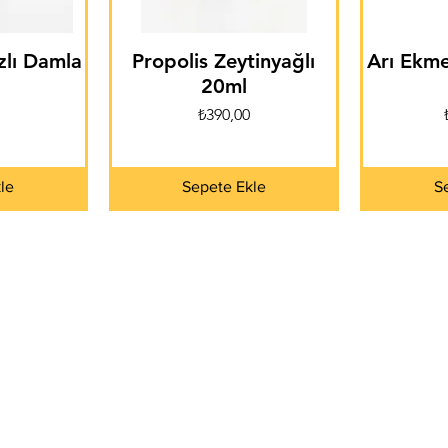
zlı Damla
Propolis Zeytinyağlı
Arı Ekme
20ml
Fiyat
₺390,00
le
Sepete Ekle
S