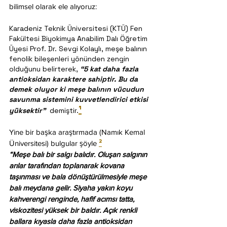
bilimsel olarak ele alıyoruz:
Karadeniz Teknik Üniversitesi (KTÜ) Fen 
Fakültesi Biyokimya Anabilim Dalı Öğretim 
Üyesi Prof. Dr. Sevgi Kolaylı, meşe balının 
fenolik bileşenleri yönünden zengin 
olduğunu belirterek, 
“5 kat daha fazla 
antioksidan karaktere sahiptir. Bu da 
demek oluyor ki meşe balının vücudun 
savunma sistemini kuvvetlendirici etkisi 
¹
yüksektir”
  demiştir.
Yine bir başka araştırmada (Namık Kemal 
Üniversitesi) bulgular şöyle 
²
“Meşe balı bir salgı balıdır. Oluşan salgının 
arılar tarafından toplanarak kovana 
taşınması ve bala dönüştürülmesiyle meşe 
balı meydana gelir. Siyaha yakın koyu 
kahverengi renginde, hafif acımsı tatta, 
viskozitesi yüksek bir baldır. Açık renkli 
ballara kıyasla daha fazla antioksidan 