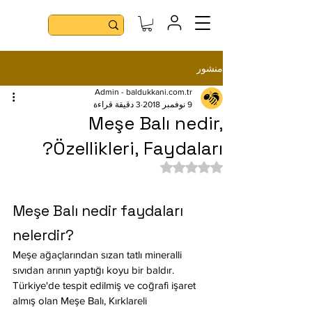
منشور
Admin - baldukkani.com.tr
9 نوفمبر 2018
3 دقيقة قراءة
Meşe Balı nedir,
Özellikleri, Faydaları?
تم التقييم بـ ليس رقمًا من أصل 5 نجوم.
Meşe Balı nedir faydaları 
nelerdir?
Meşe ağaçlarından sızan tatlı mineralli 
sıvıdan arının yaptığı koyu bir baldır. 
Türkiye'de tespit edilmiş ve coğrafi işaret 
almış olan Meşe Balı, Kırklareli 