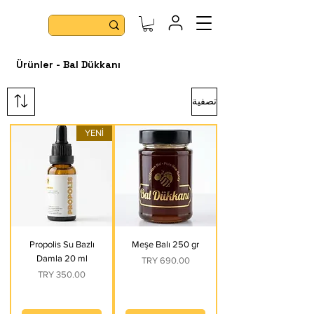
Ürünler - Bal Dükkanı
تصفية
YENİ
Propolis Su Bazlı
Meşe Balı 250 gr
Damla 20 ml
السعر
السعر