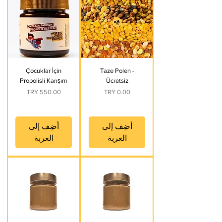
Çocuklar İçin
Taze Polen -
Propolisli Karışım
Ücretsiz
السعر
السعر
أضِف إلى
أضِف إلى
العربة
العربة