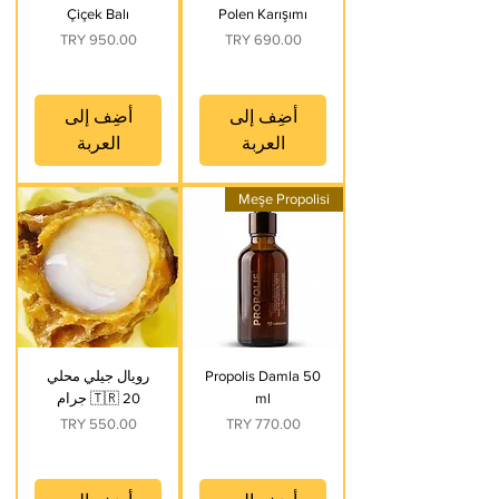
Çiçek Balı
Polen Karışımı
السعر
السعر
أضِف إلى
أضِف إلى
العربة
العربة
Meşe Propolisi
Propolis Damla 50
رويال جيلي محلي
ml
🇹🇷 20 جرام
السعر
السعر