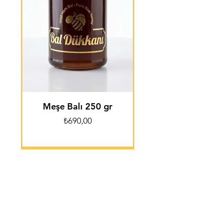
Meşe Balı 250 gr
Fiyat
₺690,00
Sepete Ekle