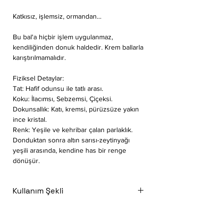
Katkısız, işlemsiz, ormandan…
Bu bal'a hiçbir işlem uygulanmaz,
kendiliğinden donuk haldedir. Krem ballarla
karıştırılmamalıdır.
Fiziksel Detaylar:
Tat: Hafif odunsu ile tatlı arası.
Koku: İlacımsı, Sebzemsi, Çiçeksi.
Dokunsallık: Katı, kremsi, pürüzsüze yakın
ince kristal.
Renk: Yeşile ve kehribar çalan parlaklık.
Donduktan sonra altın sarısı-zeytinyağı
yeşili arasında, kendine has bir renge
dönüşür.
Kullanım Şekli
2-7 yaş arası günde 1-5
çay kaşığı