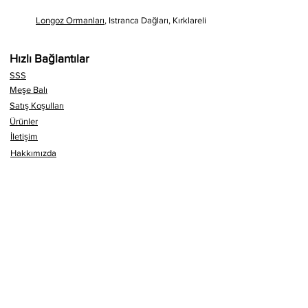
Longoz Ormanları
, Istranca Dağları, Kırklareli
Hızlı Bağlantılar
SSS
Meşe Balı
Satış Koşulları
Ürünler
İletişim
Hakkımızda
Blog - Bilgi
Satış Koşulları
Gizlilik Politikası
E-Mail
Arı'ya dair az öz bıktırmayan içerikler.