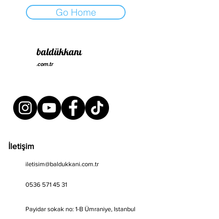
Go Home
baldükkanı
.com.tr
İletişim
iletisim@baldukkani.com.tr
0536 571 45 31
Payidar sokak no: 1-B Ümraniye, Istanbul