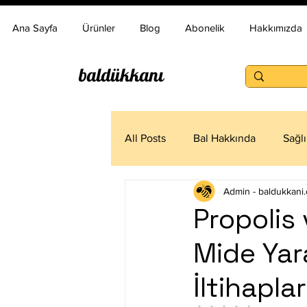
Ana Sayfa
Ürünler
Blog
Abonelik
Hakkımızda
baldükkanı
All Posts
Bal Hakkında
Sağl
Admin - baldukkani.
Propolis 
Mide Yara
İltihapla