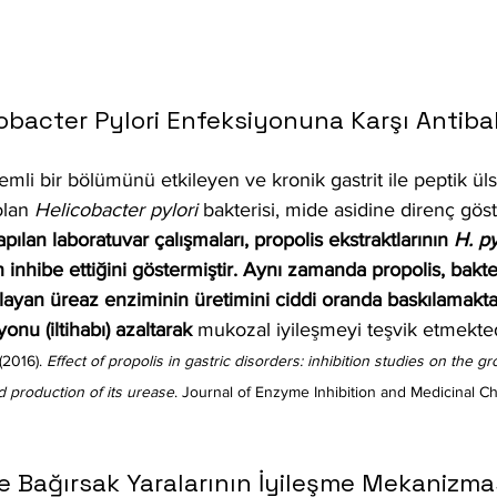
cobacter Pylori Enfeksiyonuna Karşı Antibak
i bir bölümünü etkileyen ve kronik gastrit ile peptik üls
olan 
Helicobacter pylori
 bakterisi, mide asidine direnç gös
pılan laboratuvar çalışmaları, propolis ekstraktlarının 
H. py
nhibe ettiğini göstermiştir. Aynı zamanda propolis, bakt
layan üreaz enziminin üretimini ciddi oranda baskılamakta
nu (iltihabı) azaltarak
 mukozal iyileşmeyi teşvik etmekted
(2016). 
Effect of propolis in gastric disorders: inhibition studies on the gr
d production of its urease
. Journal of Enzyme Inhibition and Medicinal Che
 ve Bağırsak Yaralarının İyileşme Mekanizma