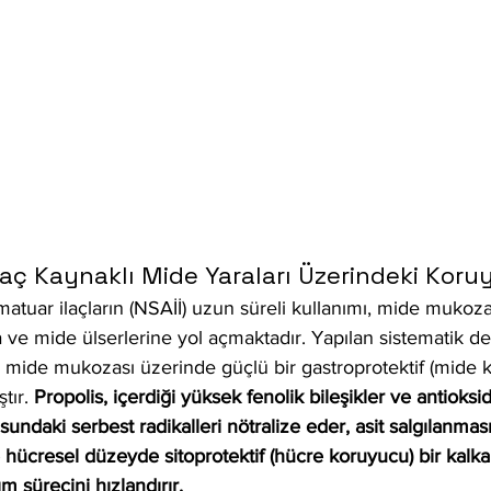
İlaç Kaynaklı Mide Yaraları Üzerindeki Koru
amatuar ilaçların (NSAİİ) uzun süreli kullanımı, mide mukoza
 ve mide ülserlerine yol açmaktadır. Yapılan sistematik d
in mide mukozası üzerinde güçlü bir gastroprotektif (mide k
tır.
 Propolis, içerdiği yüksek fenolik bileşikler ve antioksi
ndaki serbest radikalleri nötralize eder, asit salgılanmas
ve hücresel düzeyde sitoprotektif (hücre koruyucu) bir kalka
ım sürecini hızlandırır.