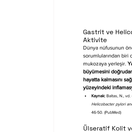
Gastrit ve Heli
Aktivite
Dünya nüfusunun öneml
sorumlularından biri 
mukozaya yerleşir. 
Ya
büyümesini doğrudan i
hayatta kalmasını sağ
yüzeyindeki inflamasyo
Kaynak:
 Baltas, N., vd. 
Helicobacter pylori an
46-50. (PubMed)
Ülseratif Kolit