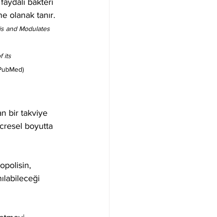
faydalı bakteri 
e olanak tanır.  
is and Modulates 
 its 
(PubMed)
an bir takviye 
ücresel boyutta 
polisin, 
ılabileceği 