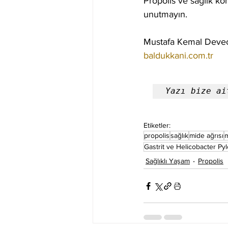
Propolis ve sağlık kon
unutmayın.
Mustafa Kemal Deve
baldukkani.com.tr
Yazı bize ai
Etiketler:
propolis
sağlık
mide ağrısı
m
Gastrit ve Helicobacter Py
Sağlıklı Yaşam
Propolis