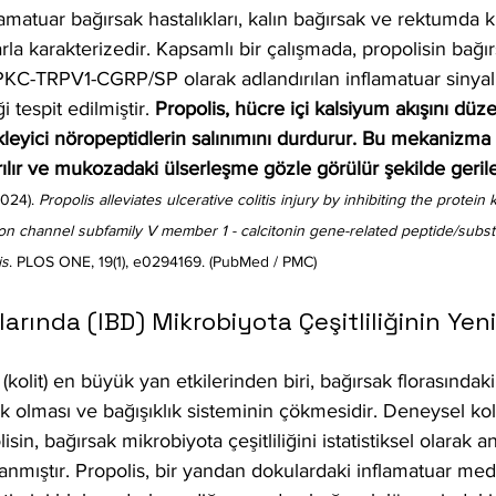
nflamatuar bağırsak hastalıkları, kalın bağırsak ve rektumda k
rla karakterizedir. Kapsamlı bir çalışmada, propolisin bağı
PKC-TRPV1-CGRP/SP olarak adlandırılan inflamatuar sinyal
i tespit edilmiştir. 
Propolis, hücre içi kalsiyum akışını düze
tikleyici nöropeptidlerin salınımını durdurur. Bu mekanizma
rılır ve mukozadaki ülserleşme gözle görülür şekilde gerile
2024). 
Propolis alleviates ulcerative colitis injury by inhibiting the protein 
tion channel subfamily V member 1 - calcitonin gene-related peptide/sub
is
. PLOS ONE, 19(1), e0294169. (PubMed / PMC)
larında (IBD) Mikrobiyota Çeşitliliğinin Yen
n (kolit) en büyük yan etkilerinden biri, bağırsak florasındaki
yok olması ve bağışıklık sisteminin çökmesidir. Deneysel ko
in, bağırsak mikrobiyota çeşitliliğini istatistiksel olarak an
tlanmıştır. Propolis, bir yandan dokulardaki inflamatuar med