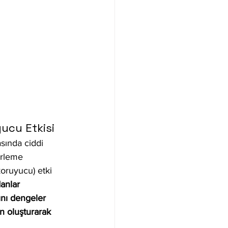
yucu Etkisi
sında ciddi 
erleme 
oruyucu) etki 
danlar 
ını dengeler 
n oluşturarak 