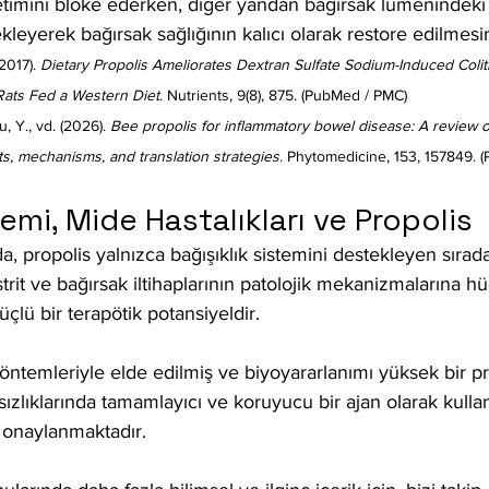
üretimini bloke ederken, diğer yandan bağırsak lümenindeki 
eyerek bağırsak sağlığının kalıcı olarak restore edilmesin
2017). 
Dietary Propolis Ameliorates Dextran Sulfate Sodium-Induced Colit
 Rats Fed a Western Diet
. Nutrients, 9(8), 875. (PubMed / PMC)
u, Y., vd. (2026). 
Bee propolis for inflammatory bowel disease: A review of
ts, mechanisms, and translation strategies
. Phytomedicine, 153, 157849. 
emi, Mide Hastalıkları ve Propolis
nda, propolis yalnızca bağışıklık sistemini destekleyen sırad
strit ve bağırsak iltihaplarının patolojik mekanizmalarına h
lü bir terapötik potansiyeldir. 
ntemleriyle elde edilmiş ve biyoyararlanımı yüksek bir pro
sızlıklarında tamamlayıcı ve koruyucu bir ajan olarak kullan
 onaylanmaktadır.