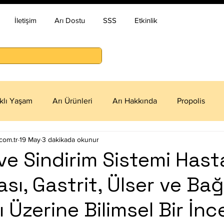
İletişim
Arı Dostu
SSS
Etkinlik
ıklı Yaşam
Arı Ürünleri
Arı Hakkında
Propolis
com.tr
19 May
3 dakikada okunur
ve Sindirim Sistemi Hastal
sı, Gastrit, Ülser ve Bağ
rı Üzerine Bilimsel Bir İn