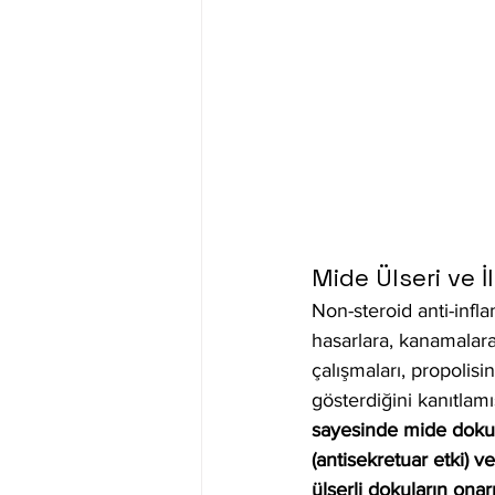
Mide Ülseri ve 
Non-steroid anti-infl
hasarlara, kanamalara
çalışmaları, propolis
gösterdiğini kanıtlamış
sayesinde mide dokusu
(antisekretuar etki) 
ülserli dokuların onar