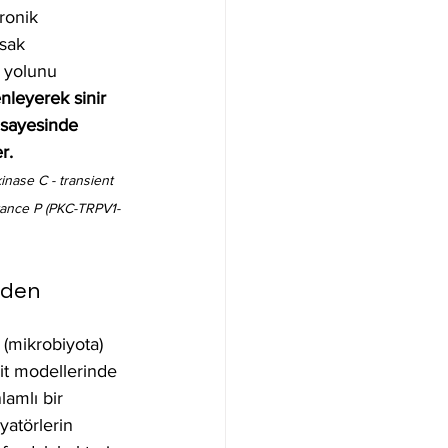
ronik 
rsak 
 yolunu 
nleyerek sinir 
 sayesinde 
r.
kinase C - transient 
stance P (PKC-TRPV1-
iden 
 (mikrobiyota) 
lit modellerinde 
lamlı bir 
yatörlerin 