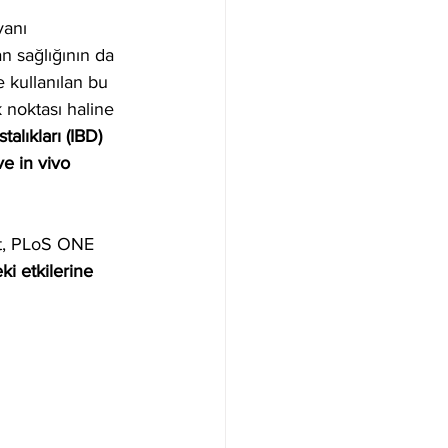
vanı 
an sağlığının da 
 kullanılan bu 
noktası haline 
alıkları (IBD) 
ve in vivo 
t, PLoS ONE 
ki etkilerine 