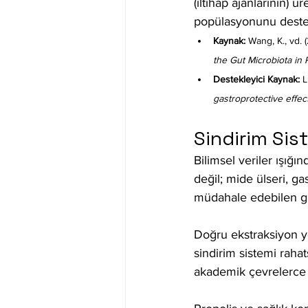
(iltihap ajanlarının) 
popülasyonunu destekl
Kaynak:
 Wang, K., vd. (
the Gut Microbiota in
Destekleyici Kaynak:
 L
gastroprotective effec
Sindirim Sist
Bilimsel veriler ışığı
değil; mide ülseri, ga
müdahale edebilen güç
Doğru ekstraksiyon yö
sindirim sistemi rahat
akademik çevrelerce