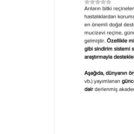
5 üzerinden NaN yıl
Arıların bitki reçine
hastalıklardan korumak
en önemli doğal deste
mucizevi reçine, gün
gelmiştir. 
Özellikle mi
gibi sindirim sistemi s
araştırmayla destekl
Aşağıda, dünyanın ön
vb.) yayımlanan 
günce
dair
 derlenmiş akademi