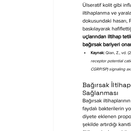
Ülseratif kolit gibi i
iltihaplanma ve yarala
dokusundaki hasarı, 
baskılayarak hafiflettiğ
uçlarından iltihap te
bağırsak bariyeri ona
Kaynak:
 Qian, Z., vd. (
receptor potential ca
CGRP/SP) signaling ax
Bağırsak İltihap
Sağlanması
Bağırsak iltihaplarını
faydalı bakterilerin 
diyete eklenen propolis
şekilde artırdığı kanı