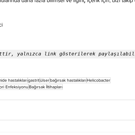
ularında daha fazla bilimsel ve ilginç içerik için, bizi takip
ci
ttir, yalnızca link gösterilerek paylaşılabil
ide hastalıkları
gastrit
ülser
bağırsak hastalıkları
Helicobacter
lori Enfeksiyonu
Bağırsak İltihapları