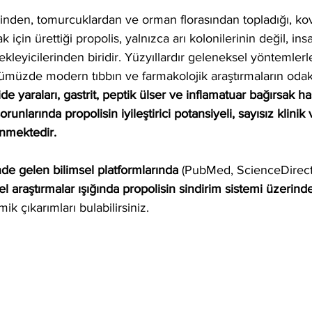
dız
lerinden, tomurcuklardan ve orman florasından topladığı, ko
 için ürettiği propolis, yalnızca arı kolonilerinin değil, ins
kleyicilerinden biridir. Yüzyıllardır geleneksel yöntemlerle
ümüzde modern tıbbın ve farmakolojik araştırmaların odak 
de yaraları, gastrit, peptik ülser ve inflamatuar bağırsak hast
orunlarında propolisin iyileştirici potansiyeli, sayısız klinik 
enmektedir.
de gelen bilimsel platformlarında
 (PubMed, ScienceDirec
l araştırmalar ışığında propolisin sindirim sistemi üzerinde
k çıkarımları bulabilirsiniz.