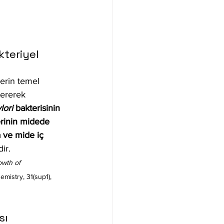
teriyel 
erin temel 
tererek 
lori
 bakterisinin 
erinin midede 
 ve mide iç 
ir.
owth of 
mistry, 31(sup1), 
sı