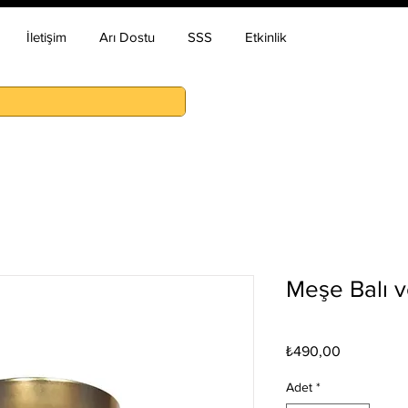
İletişim
Arı Dostu
SSS
Etkinlik
Meşe Balı v
Fiyat
₺490,00
Adet
*