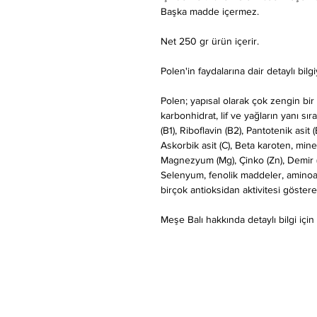
Başka madde içermez.
Net 250 gr ürün içerir.
Polen'in faydalarına dair detaylı bilg
Polen; yapısal olarak çok zengin bir
karbonhidrat, lif ve yağların yanı sıra
(B1), Riboflavin (B2), Pantotenik asit (
Askorbik asit (C), Beta karoten, min
Magnezyum (Mg), Çinko (Zn), Demir (F
Selenyum, fenolik maddeler, aminoasit
birçok antioksidan aktivitesi göste
Meşe Balı hakkında detaylı bilgi için t