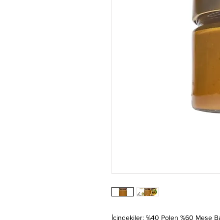
İçindekiler: %40 Polen %60 Meşe Ba