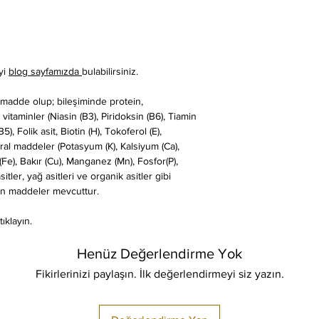
iyi
blog sayfamızda
bulabilirsiniz.
 madde olup; bileşiminde protein,
 vitaminler (Niasin (B3), Piridoksin (B6), Tiamin
B5), Folik asit, Biotin (H), Tokoferol (E),
eral maddeler (Potasyum (K), Kalsiyum (Ca),
e), Bakır (Cu), Manganez (Mn), Fosfor(P),
ler, yağ asitleri ve organik asitler gibi
ren maddeler mevcuttur.
ıklayın.
Henüz Değerlendirme Yok
Fikirlerinizi paylaşın. İlk değerlendirmeyi siz yazın.