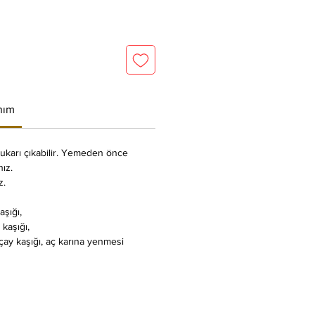
nım
ukarı çıkabilir. Yemeden önce
nız.
z.
aşığı,
 kaşığı,
çay kaşığı, aç karına yenmesi