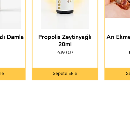
zlı Damla
Propolis Zeytinyağlı
Arı Ekme
20ml
Fiyat
₺390,00
le
Sepete Ekle
S