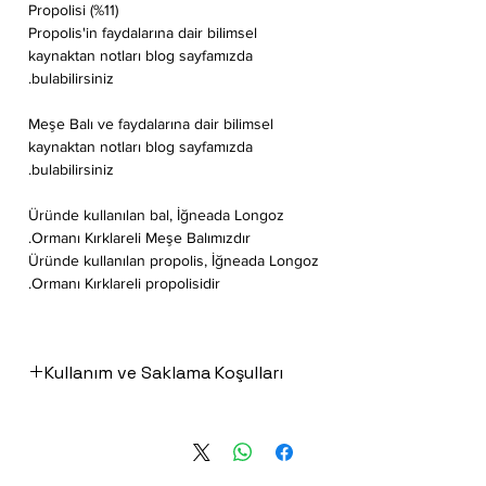
Propolisi (%11)
Propolis'in faydalarına dair bilimsel
kaynaktan notları blog sayfamızda
bulabilirsiniz.
Meşe Balı ve faydalarına dair bilimsel
kaynaktan notları blog sayfamızda
bulabilirsiniz.
Üründe kullanılan bal, İğneada Longoz
Ormanı Kırklareli Meşe Balımızdır.
Üründe kullanılan propolis, İğneada Longoz
Ormanı Kırklareli propolisidir.
Kullanım ve Saklama Koşulları
Kullanım miktarı:
Yetişkinler sabah akşam 1'er tatlı kaşığı,
7-15 yaş çocuklar 1'er çay kaşığı,
aç karına ağızda yavaşça hazmederek