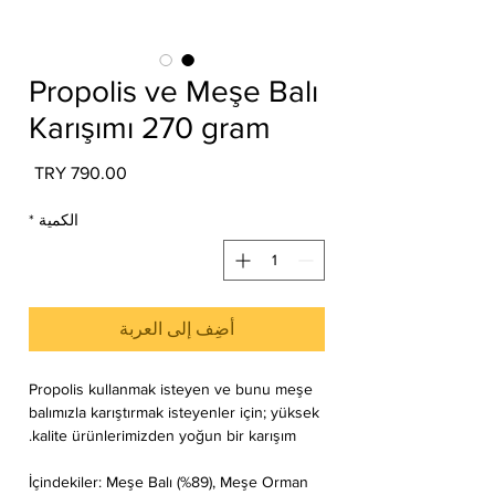
Propolis ve Meşe Balı
Karışımı 270 gram
السع
الكمية
*
أضِف إلى العربة
Propolis kullanmak isteyen ve bunu meşe
balımızla karıştırmak isteyenler için; yüksek
kalite ürünlerimizden yoğun bir karışım.
İçindekiler: Meşe Balı (%89), Meşe Orman