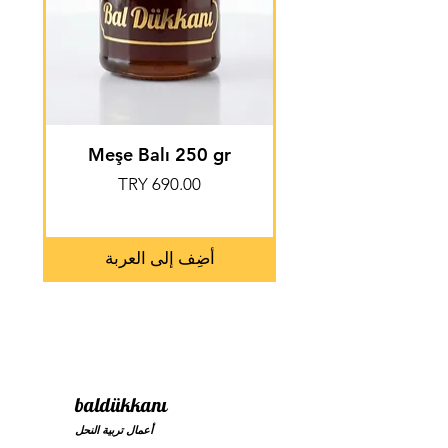
Meşe Balı 250 gr
السعر
أضِف إلى العربة
baldükkanı
أعمال تربية النحل