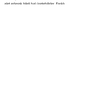
alet ederek hileli bal üretebilirler. Farklı 
coğrafyaların ve farklı iklimlerin hepsinde 
arıların tabiattan getirdiği birbirinden 
değerli ballar vardır ve hepsi güzeldir...