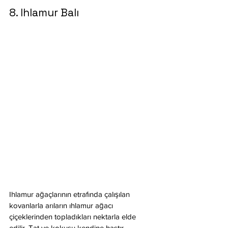
8. Ihlamur Balı
Ihlamur ağaçlarının etrafında çalışılan 
kovanlarla arıların ıhlamur ağacı 
çiçeklerinden topladıkları nektarla elde 
edilir. Tat ve kokusu kendine hastır. 