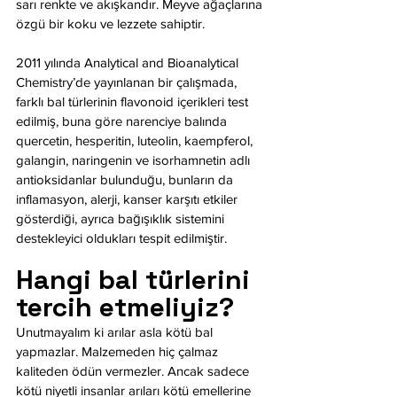
sarı renkte ve akışkandır. Meyve ağaçlarına 
özgü bir koku ve lezzete sahiptir.
2011 yılında Analytical and Bioanalytical 
Chemistry’de yayınlanan bir çalışmada, 
farklı bal türlerinin flavonoid içerikleri test 
edilmiş, buna göre narenciye balında 
quercetin, hesperitin, luteolin, kaempferol, 
galangin, naringenin ve isorhamnetin adlı 
antioksidanlar bulunduğu, bunların da 
inflamasyon, alerji, kanser karşıtı etkiler 
gösterdiği, ayrıca bağışıklık sistemini 
destekleyici oldukları tespit edilmiştir.
Hangi bal türlerini 
tercih etmeliyiz?
Unutmayalım ki arılar asla kötü bal 
yapmazlar. Malzemeden hiç çalmaz 
kaliteden ödün vermezler. Ancak sadece 
kötü niyetli insanlar arıları kötü emellerine 