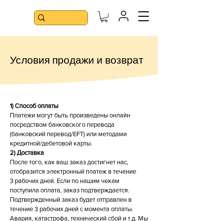
Условия продажи и возврат
1) Способ оплаты
Платежи могут быть произведены онлайн
посредством банковского перевода
(банковский перевод/EFT) или методами
кредитной/дебетовой карты.
2) Доставка
После того, как ваш заказ достигнет нас,
отобразится электронный платеж в течение
3 рабочих дней. Если по нашим чекам
поступила оплата, заказ подтверждается.
Подтвержденный заказ будет отправлен в
течение 3 рабочих дней с момента оплаты.
Авария, катастрофа, технический сбой и т.д. Мы