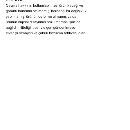
Cayma hakkının kullanılabilmesi ürün kapağı ve
garanti bandının açılmamış, herhangi bir değişiklik
yapılmamış, ürünün deforme olmamış ya da
ürünün orijinal dizaynının bozulmaması şartına
bağlıdır. Niteliği itibariyle geri gönderilmeye
elverişli olmayan ve çabuk bozulma tehlikesi olan
veya son kullanma tarihi geçme ihtimali olan
ürünlerde cayma hakkı kullanılamaz.
9.BORÇLUNUN TEMERRÜDÜ
ALICI’nın temerrüde düşmesi halinde, ALICI,
borcun gecikmeli ifasından dolayı SATICI’nın
oluşan zarar ve ziyanını ödemeyi kabul eder.
ALICI’nın temerrüdünün SATICI’nın kusurundan
kaynaklandığı hallerde ALICI herhangi bir zarar ve
ziyan talebini karşılamak mecburiyetinde
olmayacaktır.
10.UYGULANACAK HUKUK ve YETKİLİ
MAHKEME
İşbu sözleşmenin uygulanmasında, Türk Hukuku
ve kanunları geçerli olmakla; Sanayi ve Ticaret
Bakanlığınca ilan edilen değere kadar ALICI’nın