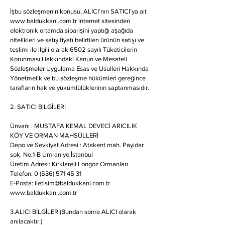
İşbu sözleşmenin konusu, ALICI’nın SATICI’ya ait
www.baldukkani.com.tr internet sitesinden
elektronik ortamda siparişini yaptığı aşağıda
nitelikleri ve satış fiyatı belirtilen ürünün satışı ve
teslimi ile ilgili olarak 6502 sayılı Tüketicilerin
Korunması Hakkındaki Kanun ve Mesafeli
Sözleşmeler Uygulama Esas ve Usulleri Hakkında
Yönetmelik ve bu sözleşme hükümleri gereğince
tarafların hak ve yükümlülüklerinin saptanmasıdır.
2. SATICI BİLGİLERİ
Ünvanı : MUSTAFA KEMAL DEVECİ ARICILIK
KÖY VE ORMAN MAHSÜLLERİ
Depo ve Sevkiyat Adresi : Atakent mah. Payidar
sok. No:1-B Ümraniye İstanbul
Üretim Adresi: Kırklareli Longoz Ormanları
Telefon: 0 (536) 571 45 31
E-Posta:
iletisim@baldukkani.com.tr
www.baldukkani.com.tr
3.ALICI BİLGİLERİ(Bundan sonra ALICI olarak
anılacaktır.)