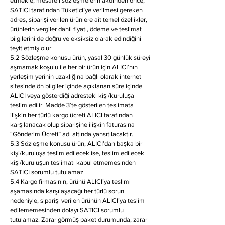
etmekle, mesafeli sözleşmelerin akdinden önce,
SATICI tarafından Tüketici’ye verilmesi gereken
adres, siparişi verilen ürünlere ait temel özellikler,
ürünlerin vergiler dahil fiyatı, ödeme ve teslimat
bilgilerini de doğru ve eksiksiz olarak edindiğini
teyit etmiş olur.
5.2 Sözleşme konusu ürün, yasal 30 günlük süreyi
aşmamak koşulu ile her bir ürün için ALICI’nın
yerleşim yerinin uzaklığına bağlı olarak internet
sitesinde ön bilgiler içinde açıklanan süre içinde
ALICI veya gösterdiği adresteki kişi/kuruluşa
teslim edilir. Madde 3’te gösterilen teslimata
ilişkin her türlü kargo ücreti ALICI tarafından
karşılanacak olup siparişine ilişkin faturasına
“Gönderim Ücreti” adı altında yansıtılacaktır.
5.3 Sözleşme konusu ürün, ALICI’dan başka bir
kişi/kuruluşa teslim edilecek ise, teslim edilecek
kişi/kuruluşun teslimatı kabul etmemesinden
SATICI sorumlu tutulamaz.
5.4 Kargo firmasının, ürünü ALICI’ya teslimi
aşamasında karşılaşacağı her türlü sorun
nedeniyle, siparişi verilen ürünün ALICI’ya teslim
edilememesinden dolayı SATICI sorumlu
tutulamaz. Zarar görmüş paket durumunda; zarar