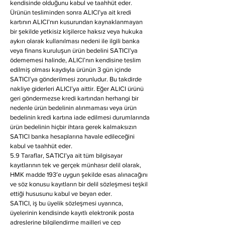
kendisinde olduğunu kabul ve taahhüt eder.
Ürünün tesliminden sonra ALICI’ya ait kredi
kartının ALICI’nın kusurundan kaynaklanmayan
bir şekilde yetkisiz kişilerce haksız veya hukuka
aykırı olarak kullanılması nedeni ile ilgili banka
veya finans kuruluşun ürün bedelini SATICI’ya
ödememesi halinde, ALICI’nın kendisine teslim
edilmiş olması kaydıyla ürünün 3 gün içinde
SATICI’ya gönderilmesi zorunludur. Bu takdirde
nakliye giderleri ALICI’ya aittir. Eğer ALICI ürünü
geri göndermezse kredi kartından herhangi bir
nedenle ürün bedelinin alınmaması veya ürün
bedelinin kredi kartına iade edilmesi durumlarında
ürün bedelinin hiçbir ihtara gerek kalmaksızın
SATICI banka hesaplarına havale edileceğini
kabul ve taahhüt eder.
5.9 Taraflar, SATICI’ya ait tüm bilgisayar
kayıtlarının tek ve gerçek münhasır delil olarak,
HMK madde 193′e uygun şekilde esas alınacağını
ve söz konusu kayıtların bir delil sözleşmesi teşkil
ettiği hususunu kabul ve beyan eder.
SATICI, iş bu üyelik sözleşmesi uyarınca,
üyelerinin kendisinde kayıtlı elektronik posta
adreslerine bilgilendirme mailleri ve cep