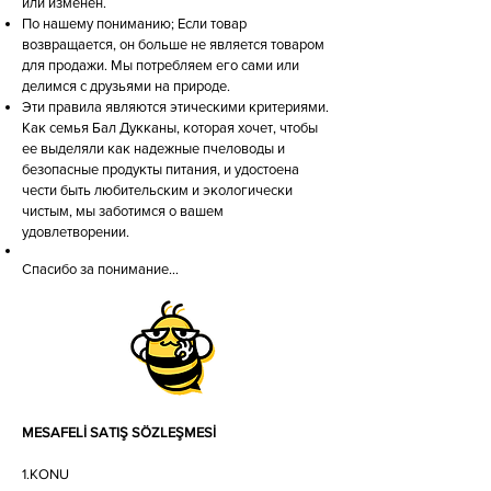
или изменен.
По нашему пониманию; Если товар
возвращается, он больше не является товаром
для продажи. Мы потребляем его сами или
делимся с друзьями на природе.
Эти правила являются этическими критериями.
Как семья Бал Дукканы, которая хочет, чтобы
ее выделяли как надежные пчеловоды и
безопасные продукты питания, и удостоена
чести быть любительским и экологически
чистым, мы заботимся о вашем
удовлетворении.
Спасибо за понимание…
MESAFELİ SATIŞ SÖZLEŞMESİ
1.KONU