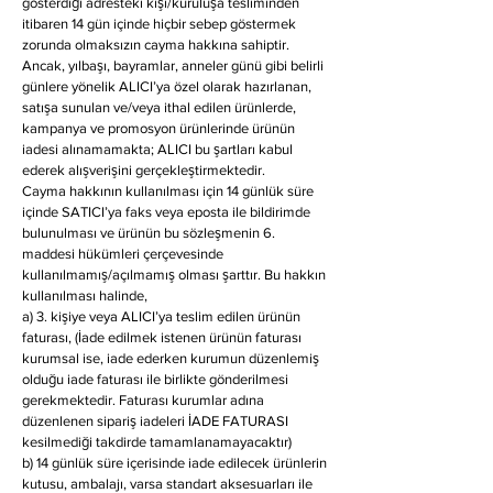
gösterdiği adresteki kişi/kuruluşa tesliminden
itibaren 14 gün içinde hiçbir sebep göstermek
zorunda olmaksızın cayma hakkına sahiptir.
Ancak, yılbaşı, bayramlar, anneler günü gibi belirli
günlere yönelik ALICI’ya özel olarak hazırlanan,
satışa sunulan ve/veya ithal edilen ürünlerde,
kampanya ve promosyon ürünlerinde ürünün
iadesi alınamamakta; ALICI bu şartları kabul
ederek alışverişini gerçekleştirmektedir.
Cayma hakkının kullanılması için 14 günlük süre
içinde SATICI’ya faks veya eposta ile bildirimde
bulunulması ve ürünün bu sözleşmenin 6.
maddesi hükümleri çerçevesinde
kullanılmamış/açılmamış olması şarttır. Bu hakkın
kullanılması halinde,
a) 3. kişiye veya ALICI’ya teslim edilen ürünün
faturası, (İade edilmek istenen ürünün faturası
kurumsal ise, iade ederken kurumun düzenlemiş
olduğu iade faturası ile birlikte gönderilmesi
gerekmektedir. Faturası kurumlar adına
düzenlenen sipariş iadeleri İADE FATURASI
kesilmediği takdirde tamamlanamayacaktır)
b) 14 günlük süre içerisinde iade edilecek ürünlerin
kutusu, ambalajı, varsa standart aksesuarları ile