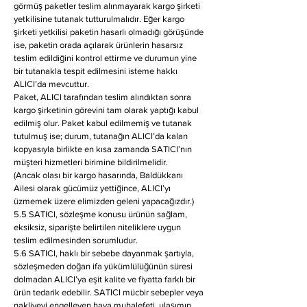
görmüş paketler teslim alınmayarak kargo şirketi
yetkilisine tutanak tutturulmalıdır. Eğer kargo
şirketi yetkilisi paketin hasarlı olmadığı görüşünde
ise, paketin orada açılarak ürünlerin hasarsız
teslim edildiğini kontrol ettirme ve durumun yine
bir tutanakla tespit edilmesini isteme hakkı
ALICI’da mevcuttur.
Paket, ALICI tarafından teslim alındıktan sonra
kargo şirketinin görevini tam olarak yaptığı kabul
edilmiş olur. Paket kabul edilmemiş ve tutanak
tutulmuş ise; durum, tutanağın ALICI’da kalan
kopyasıyla birlikte en kısa zamanda SATICI’nın
müşteri hizmetleri birimine bildirilmelidir.
(Ancak olası bir kargo hasarında, Baldükkanı
Ailesi olarak gücümüz yettiğince, ALICI’yı
üzmemek üzere elimizden geleni yapacağızdır.)
5.5 SATICI, sözleşme konusu ürünün sağlam,
eksiksiz, siparişte belirtilen niteliklere uygun
teslim edilmesinden sorumludur.
5.6 SATICI, haklı bir sebebe dayanmak şartıyla,
sözleşmeden doğan ifa yükümlülüğünün süresi
dolmadan ALICI’ya eşit kalite ve fiyatta farklı bir
ürün tedarik edebilir. SATICI mücbir sebepler veya
nakliyeyi engelleyen hava muhalefeti, ulaşımın