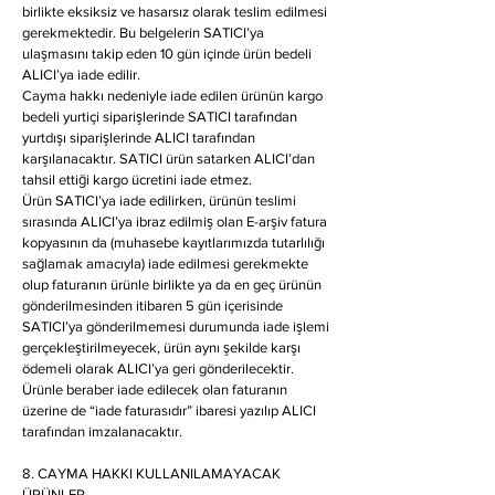
birlikte eksiksiz ve hasarsız olarak teslim edilmesi
gerekmektedir. Bu belgelerin SATICI’ya
ulaşmasını takip eden 10 gün içinde ürün bedeli
ALICI’ya iade edilir.
Cayma hakkı nedeniyle iade edilen ürünün kargo
bedeli yurtiçi siparişlerinde SATICI tarafından
yurtdışı siparişlerinde ALICI tarafından
karşılanacaktır. SATICI ürün satarken ALICI’dan
tahsil ettiği kargo ücretini iade etmez.
Ürün SATICI’ya iade edilirken, ürünün teslimi
sırasında ALICI’ya ibraz edilmiş olan E-arşiv fatura
kopyasının da (muhasebe kayıtlarımızda tutarlılığı
sağlamak amacıyla) iade edilmesi gerekmekte
olup faturanın ürünle birlikte ya da en geç ürünün
gönderilmesinden itibaren 5 gün içerisinde
SATICI’ya gönderilmemesi durumunda iade işlemi
gerçekleştirilmeyecek, ürün aynı şekilde karşı
ödemeli olarak ALICI’ya geri gönderilecektir.
Ürünle beraber iade edilecek olan faturanın
üzerine de “iade faturasıdır” ibaresi yazılıp ALICI
tarafından imzalanacaktır.
8. CAYMA HAKKI KULLANILAMAYACAK
ÜRÜNLER