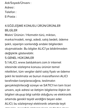
Adı/Soyadı/Ünvanı :
Adresi :
Telefon :
E-Posta :
4.SÖZLEŞME KONUSU ÜRÜN/ÜRÜNLER
BİLGİLER
Malın/ Ürünün / Hizmetin türü, miktarı,
marka/modeli, rengi, adedi, satış bedeli, ödeme
şekli, siparişin sonlandığı andaki bilgilerden
oluşmaktadır. Bu bilgiler ALICI’ya bildirilmeden
değişiklik gösterebilir.
5.GENEL HÜKÜMLER
5.1 ALICI,
www.baldukkani.com.tr
internet
sitesinde sözleşme konusu ürünün temel
nitelikleri, tüm vergiler dahil satış fiyatı ve ödeme
şekli ile teslimata ve bunun masraflarının ALICI
tarafından karşılanacağına, teslimatın
gerçekleştirileceği süreye ve SATICI’nın tam ticari
unvanı, açık adresi ve iletişim bilgilerine ilişkin ön
bilgileri okuyup bilgi sahibi olduğunu ve elektronik
ortamda gerekli teyidi verdiğini beyan eder.
ALICI; bu sözleşmeyi elektronik ortamda teyit