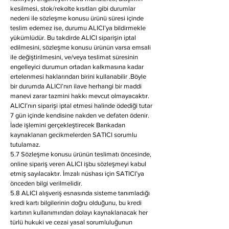
kesilmesi, stok/rekolte kısıtları gibi durumlar
nedeni ile sözleşme konusu ürünü süresi içinde
teslim edemez ise, durumu ALICI’ya bildirmekle
yükümlüdür. Bu takdirde ALICI siparişin iptal
edilmesini, sözleşme konusu ürünün varsa emsali
ile değiştirilmesini, ve/veya teslimat süresinin
engelleyici durumun ortadan kalkmasına kadar
ertelenmesi haklarından birini kullanabilir .Böyle
bir durumda ALICI’nın ilave herhangi bir maddi
manevi zarar tazmini hakkı mevcut olmayacaktır.
ALICI’nın siparişi iptal etmesi halinde ödediği tutar
7 gün içinde kendisine nakden ve defaten ödenir.
İade işlemini gerçekleştirecek Bankadan
kaynaklanan gecikmelerden SATICI sorumlu
tutulamaz.
5.7 Sözleşme konusu ürünün teslimatı öncesinde,
online sipariş veren ALICI işbu sözleşmeyi kabul
etmiş sayılacaktır. İmzalı nüshası için SATICI’ya
önceden bilgi verilmelidir.
5.8 ALICI alışveriş esnasında sisteme tanımladığı
kredi kartı bilgilerinin doğru olduğunu, bu kredi
kartının kullanımından dolayı kaynaklanacak her
türlü hukuki ve cezai yasal sorumluluğunun