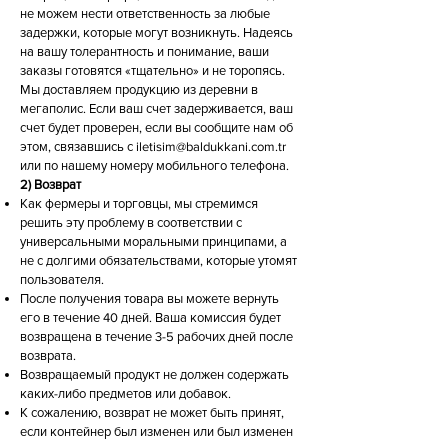
не можем нести ответственность за любые
задержки, которые могут возникнуть. Надеясь
на вашу толерантность и понимание, ваши
заказы готовятся «тщательно» и не торопясь.
Мы доставляем продукцию из деревни в
мегаполис. Если ваш счет задерживается, ваш
счет будет проверен, если вы сообщите нам об
этом, связавшись с
iletisim@baldukkani.com.tr
или по нашему номеру мобильного телефона.
2) Возврат
Как фермеры и торговцы, мы стремимся
решить эту проблему в соответствии с
универсальными моральными принципами, а
не с долгими обязательствами, которые утомят
пользователя.
После получения товара вы можете вернуть
его в течение 40 дней. Ваша комиссия будет
возвращена в течение 3-5 рабочих дней после
возврата.
Возвращаемый продукт не должен содержать
каких-либо предметов или добавок.
К сожалению, возврат не может быть принят,
если контейнер был изменен или был изменен