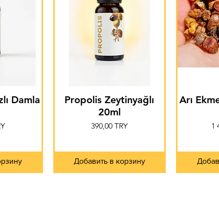
zlı Damla
Propolis Zeytinyağlı
Arı Ekme
20ml
Цена
Ц
RY
390,00 TRY
1 
орзину
Добавить в корзину
Добав