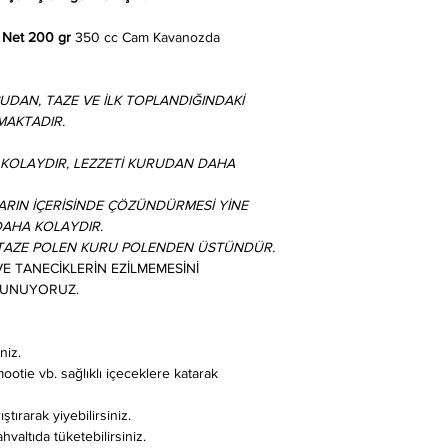
z
Net 200 gr
350 cc Cam Kavanozda
DAN, TAZE VE İLK TOPLANDIĞINDAKİ
MAKTADIR.
 KOLAYDIR, LEZZETİ KURUDAN DAHA
LARIN İÇERİSİNDE ÇÖZÜNDÜRMESİ YİNE
AHA KOLAYDIR.
, TAZE POLEN KURU POLENDEN ÜSTÜNDÜR.
 TANECİKLERİN EZİLMEMESİNİ
SUNUYORUZ.
niz.
otie vb. sağlıklı içeceklere katarak
tırarak yiyebilirsiniz.
hvaltıda tüketebilirsiniz.