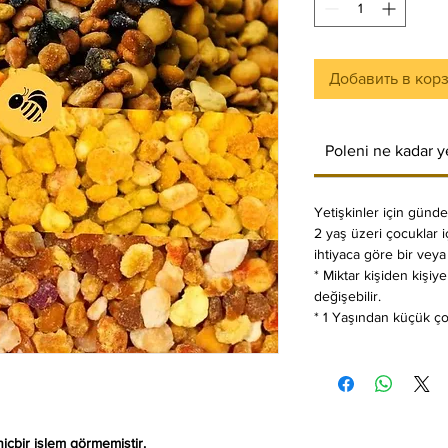
Добавить в кор
Poleni ne kadar 
Yetişkinler için günde 
2 yaş üzeri çocuklar i
ihtiyaca göre bir veya 
* Miktar kişiden kişiy
değişebilir.
* 1 Yaşından küçük ço
içbir işlem görmemiştir.