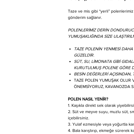
Taze ve mis gibi “yerli” polenlerimi
gönderim sağlanır.
POLENLERİMİZ DERİN DONDURUCU
YUMUŞAKLIĞINDA SİZE ULAŞTIRIL
TAZE POLENİN YENMESİ DAHA
GÜZELDİR.
SÜT, SU, LİMONATA GİBİ GIDA
KURUTULMUŞ POLENE GÖRE D
BESİN DEĞERLERİ AÇISINDAN
TAZE POLEN YUMUŞAK OLUR VE
ÖNEMSİYORUZ, KAVANOZDA 
POLEN NASIL YENİR?
1. Kaşıkla direkt sek olarak yiyebilirsi
2. Süt ve meyve suyu, muzlu süt, smo
içebilirsiniz.
3. Yulaf ezmesiyle veya yoğurtla karış
4. Bala karıştırıp, ekmeğe sürerek ka