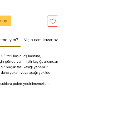
зину
yemeliyim?
Niçin cam kavanozda gönderiyoruz?
1-3 tatlı kaşığı aş karnına,
çin günde yarım tatlı kaşığı, ardından
bir buçuk tatlı kaşığı yenebilir.
e daha yukarı veya aşağı şekilde
cuklara polen yedirilmemelidir.