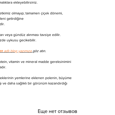
malıklara ekleyebilirsiniz.
 etkimiz olmayıp; tamamen çiçek dönemi,
oleni getirdiğine
ir.
ları veya gündüz alınması tavsiye edilir.
zde uykusu gecikebilir.
en
adlı blog yazımıza
göz atın.
rotein, vitamin ve mineral madde gereksinimini
dır.
öceklerinin yemlerine eklenen polenin, büyüme
rdığı ve daha sağlıklı bir görünüm kazandırdığı
Еще нет отзывов