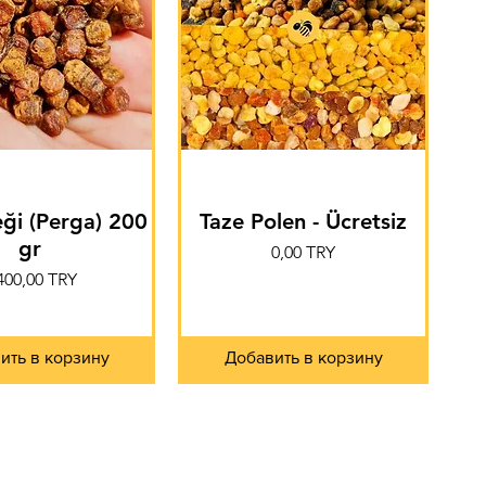
ği (Perga) 200
Taze Polen - Ücretsiz
gr
Цена
0,00 TRY
ена
400,00 TRY
ить в корзину
Добавить в корзину