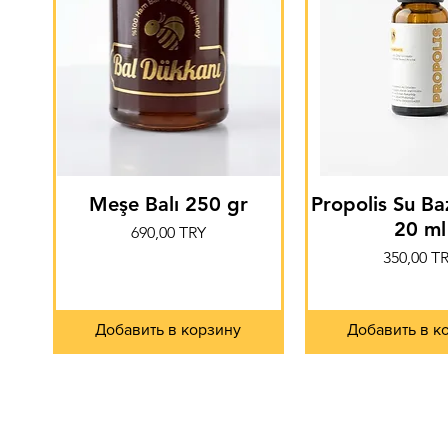
Meşe Balı 250 gr
Propolis Su Ba
20 ml
Цена
690,00 TRY
Цена
350,00 T
Добавить в корзину
Добавить в к