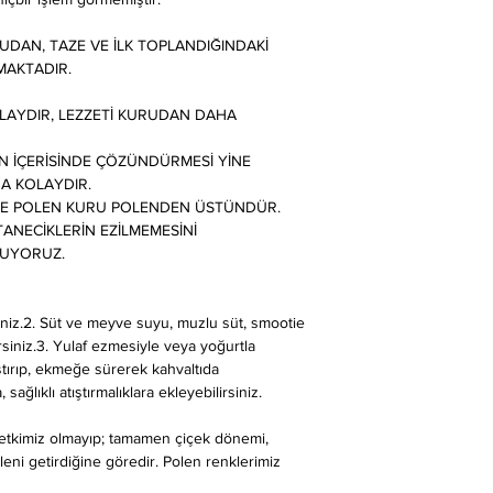
DAN, TAZE VE İLK TOPLANDIĞINDAKİ
MAKTADIR.
LAYDIR, LEZZETİ KURUDAN DAHA
IN İÇERİSİNDE ÇÖZÜNDÜRMESİ YİNE
A KOLAYDIR.
AZE POLEN KURU POLENDEN ÜSTÜNDÜR.
ANECİKLERİN EZİLMEMESİNİ
UYORUZ.
rsiniz.2. Süt ve meyve suyu, muzlu süt, smootie
irsiniz.3. Yulaf ezmesiyle veya yoğurtla
rıştırıp, ekmeğe sürerek kahvaltıda
 sağlıklı atıştırmalıklara ekleyebilirsiniz.
 etkimiz olmayıp; tamamen çiçek dönemi,
oleni getirdiğine göredir. Polen renklerimiz