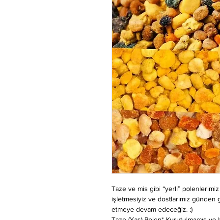
Taze ve mis gibi “yerli” polenlerimi
işletmesiyiz ve dostlarımız günden 
etmeye devam edeceğiz. :)
Taze (Yaş) Polen* Kurutulmamış ve h