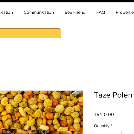
cation
Communication
Bee Friend
FAQ
Propertie
Taze Polen 
Price
TRY 0.00
Quantity
*