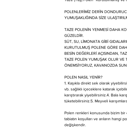
POLENLERİMİZ DERİN DONDURUCU
YUMUŞAKLIĞINDA SİZE ULAŞTIRIL
TAZE POLENİN YENMESİ DAHA KO
GÜZELDİR.
SÜT, SU, LİMONATA GİBİ GIDALAR
KURUTULMUŞ POLENE GÖRE DAH
BESİN DEĞERLERİ AÇISINDAN, T
TAZE POLEN YUMUŞAK OLUR VE T
ÖNEMSİYORUZ, KAVANOZDA SUN
POLEN NASIL YENİR?
1. Kaşıkla direkt sek olarak yiyebili
vb. sağlıklı içeceklere katarak içebil
karıştırarak yiyebilirsiniz.4. Bala ka
tüketebilirsiniz.5. Meyveli karışımlara,
Polen renkleri konusunda bizim bir
tabiatın koşulları ve arıların hangi p
değişkendir.