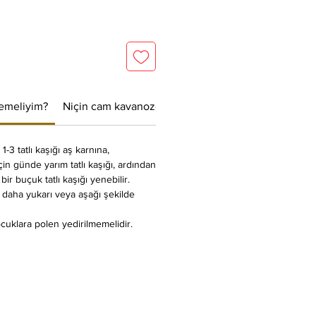
yemeliyim?
Niçin cam kavanozda gönderiyoruz?
1-3 tatlı kaşığı aş karnına,
çin günde yarım tatlı kaşığı, ardından
bir buçuk tatlı kaşığı yenebilir.
e daha yukarı veya aşağı şekilde
cuklara polen yedirilmemelidir.