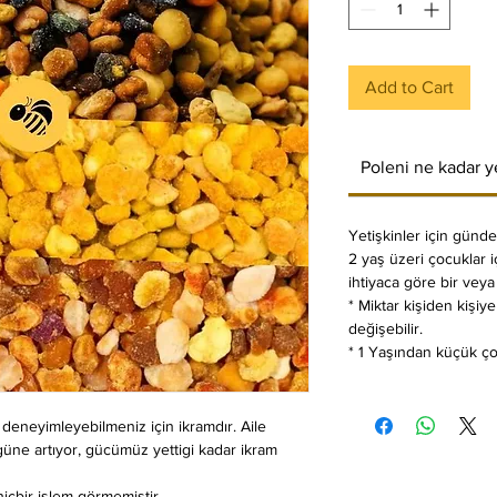
Add to Cart
Poleni ne kadar 
Yetişkinler için günde 
2 yaş üzeri çocuklar i
ihtiyaca göre bir veya 
* Miktar kişiden kişiy
değişebilir.
* 1 Yaşından küçük ço
z deneyimleyebilmeniz için ikramdır. Aile
güne artıyor, gücümüz yettigi kadar ikram
içbir işlem görmemiştir.