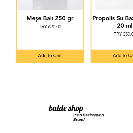
Meşe Balı 250 gr
Propolis Su Ba
20 ml
Price
TRY 690.00
Price
TRY 350.
Add to Cart
Add to Ca
balde shop
It's a Beekeeping
Brand