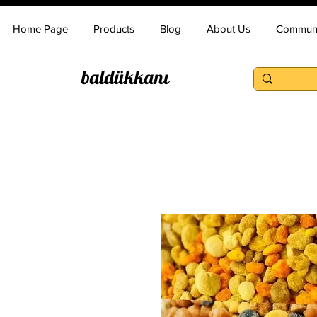
Home Page
Products
Blog
About Us
Communi
baldükkanı