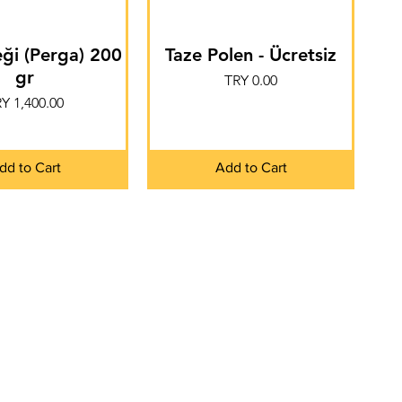
ği (Perga) 200
Taze Polen - Ücretsiz
gr
Price
TRY 0.00
ice
Y 1,400.00
dd to Cart
Add to Cart