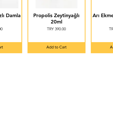
zlı Damla
Propolis Zeytinyağlı
Arı Ekme
20ml
Price
Pr
00
TRY 390.00
TR
rt
Add to Cart
A