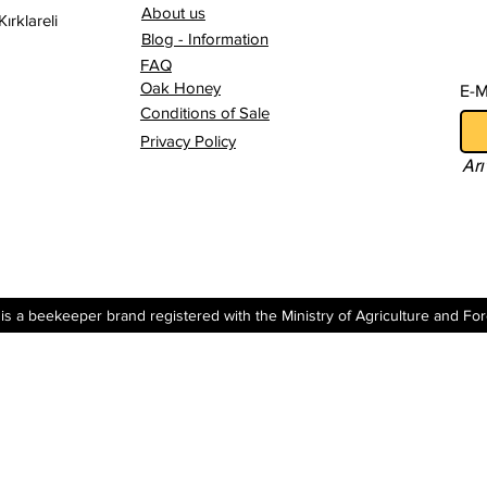
About us
ırklareli
Blog - Information
Add to Cart
A
A
FAQ
rt
rt
Add to Cart
Oak Honey
E-M
Conditions of Sale
Privacy Policy
Arı
is a beekeeper brand registered with the Ministry of Agriculture and Fore