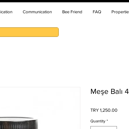
cation
Communication
Bee Friend
FAQ
Propertie
Meşe Balı 
Price
TRY 1,250.00
Quantity
*