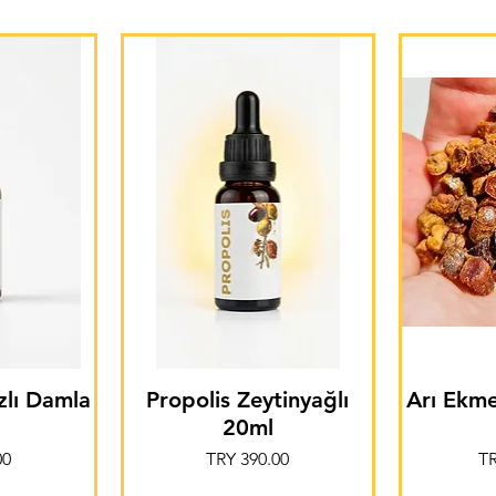
zlı Damla
Propolis Zeytinyağlı
Arı Ekme
20ml
Price
Pr
00
TRY 390.00
TR