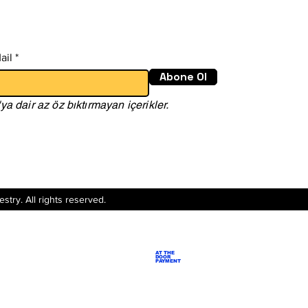
dd to Cart
dd to Cart
Add to Cart
Add to Cart
ail
Abone Ol
'ya dair az öz bıktırmayan içerikler.
stry. All rights reserved.
AT THE
DOOR
PAYMENT