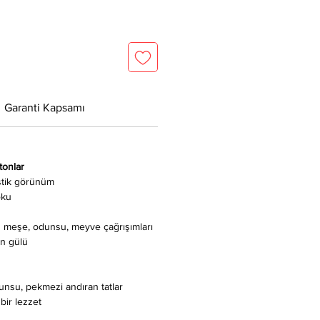
Garanti Kapsamı
tonlar
stik görünüm
oku
meşe, odunsu, meyve çağrışımları
n gülü
dunsu, pekmezi andıran tatlar
ir lezzet