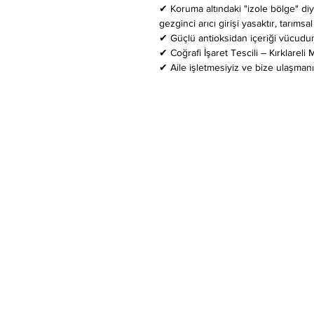
✔ Koruma altındaki "izole bölge" di
gezginci arıcı girişi yasaktır, tarımsa
✔ Güçlü antioksidan içeriği vücudu
✔ Coğrafi İşaret Tescili – Kırklareli
✔ Aile işletmesiyiz ve bize ulaşmanı