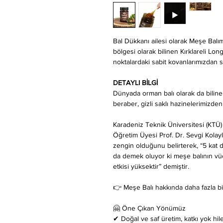
Bal Dükkanı ailesi olarak Meşe Balım
bölgesi olarak bilinen Kırklareli Lo
noktalardaki sabit kovanlarımızdan si
DETAYLI BİLGİ
Dünyada orman balı olarak da bilin
beraber, gizli saklı hazinelerimizden b
Karadeniz Teknik Üniversitesi (KTÜ)
Öğretim Üyesi Prof. Dr. Sevgi Kolayl
zengin olduğunu belirterek, “5 kat d
da demek oluyor ki meşe balının vü
etkisi yüksektir” demiştir.
👉️ Meşe Balı hakkında daha fazla bi
🤗 Öne Çıkan Yönümüz
✔ Doğal ve saf üretim, katkı yok hil