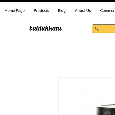
Home Page
Products
Blog
About Us
Communi
baldükkanı