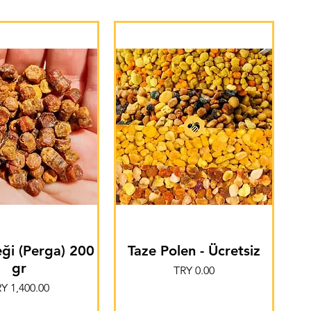
ği (Perga) 200
Taze Polen - Ücretsiz
gr
Price
TRY 0.00
ice
Y 1,400.00