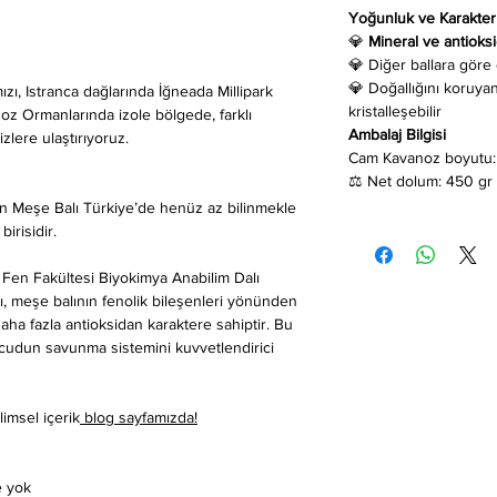
Yoğunluk ve Karakter
💎
Mineral ve antioks
💎 Diğer ballara gör
💎 Doğallığını koruyan
ızı, Istranca dağlarında İğneada Millipark
kristalleşebilir
ngoz Ormanlarında izole bölgede, farklı
Ambalaj Bilgisi
zlere ulaştırıyoruz.
Cam Kavanoz boyutu: 
⚖️ Net dolum: 450 gr
en Meşe Balı Türkiye’de henüz az bilinmekle
irisidir.
 Fen Fakültesi Biyokimya Anabilim Dalı
ı, meşe balının fenolik bileşenleri yönünden
aha fazla antioksidan karaktere sahiptir. Bu
cudun savunma sistemini kuvvetlendirici
limsel içerik
blog sayfamızda!
e yok