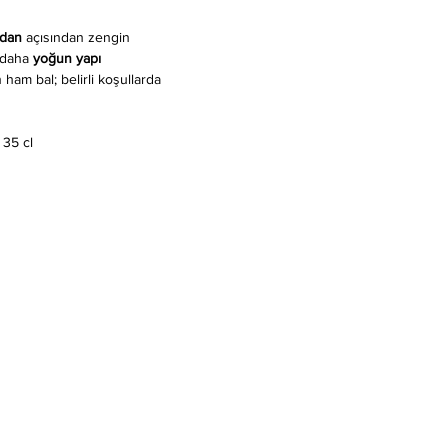
idan
açısından zengin
e daha
yoğun yapı
 ham bal; belirli koşullarda
35 cl