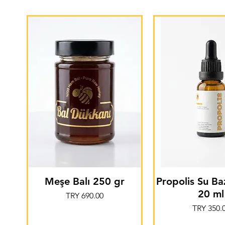
Meşe Balı 250 gr
Propolis Su Ba
20 ml
Price
TRY 690.00
Price
TRY 350.