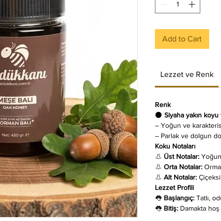
Add to Cart
Lezzet ve Renk
Renk
🌑
Siyaha yakın koyu 
– Yoğun ve karakteri
– Parlak ve dolgun d
Koku Notaları
👃
Üst Notalar:
Yoğun 
👃
Orta Notalar:
Orma
👃
Alt Notalar:
Çiçeksi
Lezzet Profili
👅
Başlangıç:
Tatlı, o
👅
Bitiş:
Damakta hoş b