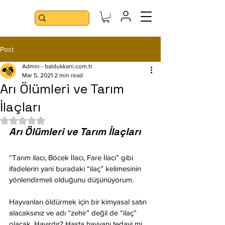
Post
Admin - baldukkani.com.tr
Mar 5, 2021
2 min read
Arı Ölümleri ve Tarım
İlaçları
Rated NaN out of 5 stars.
Arı Ölümleri ve Tarım İlaçları
“Tarım ilacı, Böcek İlacı, Fare İlacı” gibi 
ifadelerin yani buradaki “ilaç” kelimesinin 
yönlendirmeli olduğunu düşünüyorum. 
Hayvanları öldürmek için bir kimyasal satın 
alacaksınız ve adı “zehir” değil de “ilaç” 
olacak. Hayırdır? Hasta hayvanı tedavi mi 