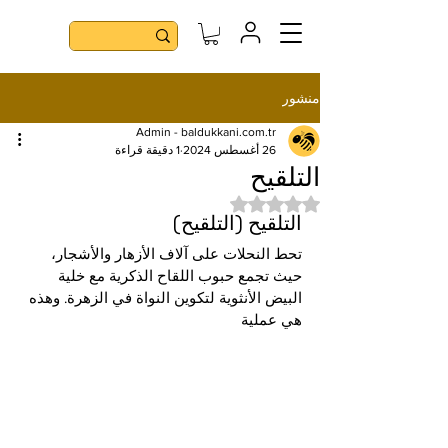
منشور
Admin - baldukkani.com.tr
26 أغسطس 2024
1 دقيقة قراءة
التلقيح
تم التقييم بـ ليس رقمًا من أصل 5 نجوم.
التلقيح (التلقيح)
تحط النحلات على آلاف الأزهار والأشجار، 
حيث تجمع حبوب اللقاح الذكرية مع خلية 
البيض الأنثوية لتكوين النواة في الزهرة. وهذه 
هي عملية 